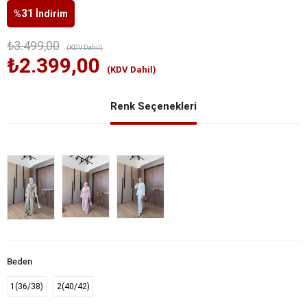
31
%
İndirim
₺3.499,00
(KDV Dahil)
₺2.399,00
(KDV Dahil)
Renk Seçenekleri
Beden
1(36/38)
2(40/42)