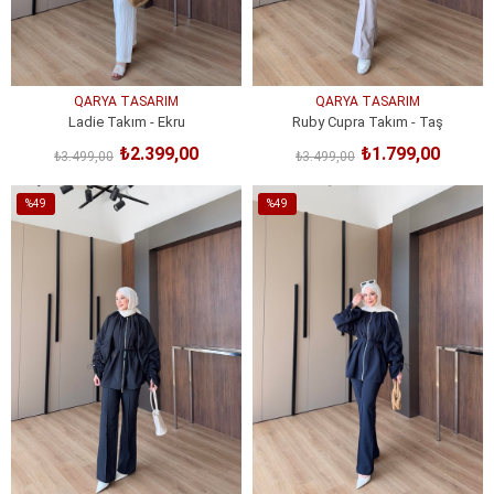
QARYA TASARIM
QARYA TASARIM
Ladie Takım - Ekru
Ruby Cupra Takım - Taş
₺2.399,00
₺1.799,00
₺3.499,00
₺3.499,00
SEPETE EKLE
SEPETE EKLE
%49
%49
İndirim
İndirim
%49İndirim
%49İndirim