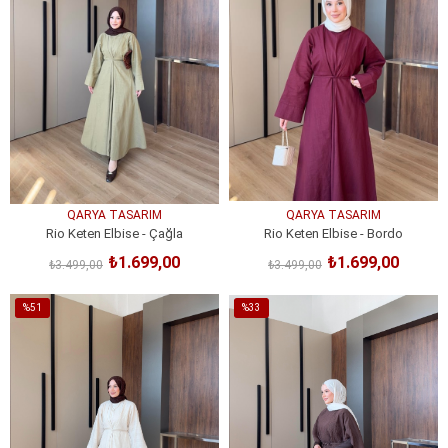
QARYA TASARIM
QARYA TASARIM
Rio Keten Elbise - Çağla
Rio Keten Elbise - Bordo
₺1.699,00
₺1.699,00
₺3.499,00
₺3.499,00
SEPETE EKLE
SEPETE EKLE
%51
%33
İndirim
İndirim
%51İndirim
%33İndirim