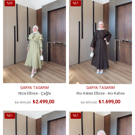
%29
%51
İndirim
İndirim
%29İndirim
%51İndirim
QARYA TASARIM
QARYA TASARIM
Nice Elbise - Çağla
Rio Keten Elbise - Acı Kahve
₺2.499,00
₺1.699,00
₺3.499,00
₺3.499,00
SEPETE EKLE
SEPETE EKLE
%51
%51
İndirim
İndirim
%51İndirim
%51İndirim