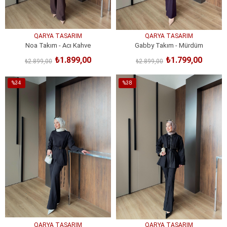
QARYA TASARIM
QARYA TASARIM
Noa Takım - Acı Kahve
Gabby Takım - Mürdüm
₺1.899,00
₺1.799,00
₺2.899,00
₺2.899,00
SEPETE EKLE
SEPETE EKLE
%34
%38
İndirim
İndirim
%34İndirim
%38İndirim
QARYA TASARIM
QARYA TASARIM