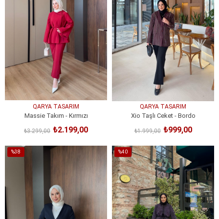
QARYA TASARIM
QARYA TASARIM
Massie Takım - Kırmızı
Xio Taşlı Ceket - Bordo
₺2.199,00
₺999,00
₺3.299,00
₺1.999,00
SEPETE EKLE
SEPETE EKLE
%38
%40
İndirim
İndirim
%38İndirim
%40İndirim