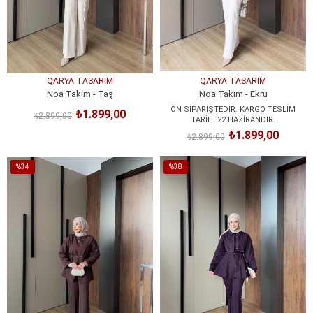
QARYA TASARIM
QARYA TASARIM
Noa Takım - Taş
Noa Takım - Ekru
ÖN SİPARİŞTEDİR. KARGO TESLİM
₺1.899,00
₺2.899,00
TARİHİ 22 HAZİRANDIR.
SEPETE EKLE
₺1.899,00
₺2.899,00
SEPETE EKLE
%34
%38
İndirim
İndirim
%34İndirim
%38İndirim