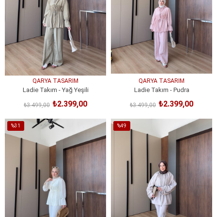
QARYA TASARIM
QARYA TASARIM
Ladie Takım - Yağ Yeşili
Ladie Takım - Pudra
₺2.399,00
₺2.399,00
₺3.499,00
₺3.499,00
SEPETE EKLE
SEPETE EKLE
%31
%49
İndirim
İndirim
%31İndirim
%49İndirim