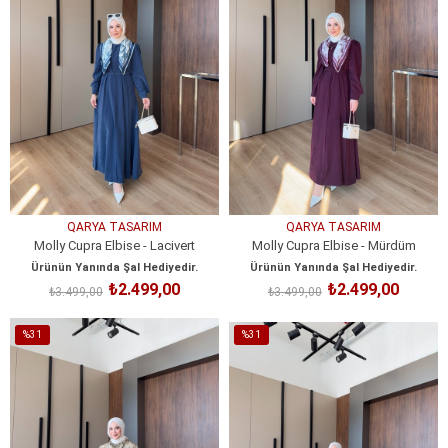
QARYA TASARIM
QARYA TASARIM
Molly Cupra Elbise - Lacivert
Molly Cupra Elbise - Mürdüm
Ürünün Yanında Şal Hediyedir.
Ürünün Yanında Şal Hediyedir.
₺2.499,00
₺2.499,00
₺3.499,00
₺3.499,00
SEPETE EKLE
SEPETE EKLE
%31
%31
İndirim
İndirim
%31İndirim
%31İndirim