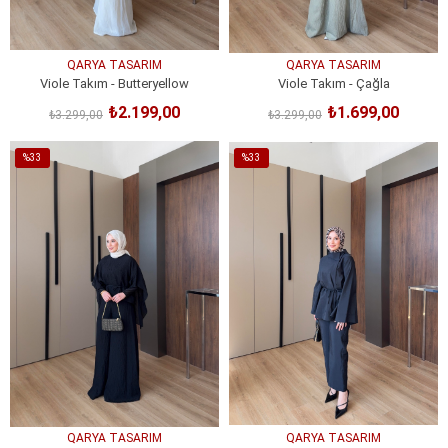
QARYA TASARIM
QARYA TASARIM
Viole Takım - Butteryellow
Viole Takım - Çağla
₺2.199,00
₺1.699,00
₺3.299,00
₺3.299,00
SEPETE EKLE
SEPETE EKLE
%33
%33
İndirim
İndirim
%33İndirim
%33İndirim
QARYA TASARIM
QARYA TASARIM