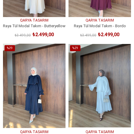
QARYA TASARIM
QARYA TASARIM
Raya Tül Modal Takım - Butteryellow
Raya Tül Modal Takım - Bordo
₺2.499,00
₺2.499,00
₺3.499,00
₺3.499,00
SEPETE EKLE
SEPETE EKLE
%29
%29
İndirim
İndirim
%29İndirim
%29İndirim
QARYA TASARIM
QARYA TASARIM