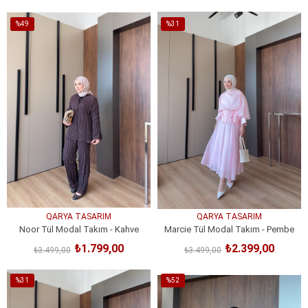
SEPETE EKLE
SEPETE EKLE
%49
%31
İndirim
İndirim
%49İndirim
%31İndirim
QARYA TASARIM
QARYA TASARIM
Noor Tül Modal Takım - Kahve
Marcie Tül Modal Takım - Pembe
₺1.799,00
₺2.399,00
₺3.499,00
₺3.499,00
SEPETE EKLE
SEPETE EKLE
%31
%52
İndirim
İndirim
%31İndirim
%52İndirim