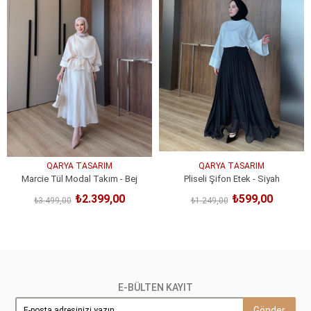
QARYA TASARIM
QARYA TASARIM
Marcie Tül Modal Takım - Bej
Pliseli Şifon Etek - Siyah
₺2.399,00
₺599,00
₺3.499,00
₺1.249,00
SEPETE EKLE
SEPETE EKLE
E-BÜLTEN KAYIT
Gönder