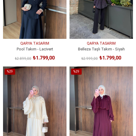
QARYA TASARIM
QARYA TASARIM
Pool Takım - Lacivert
Belleza Taşlı Takım - Siyah
₺1.799,00
₺1.799,00
₺2.899,00
₺2.999,00
SEPETE EKLE
SEPETE EKLE
%29
%29
İndirim
İndirim
%29İndirim
%29İndirim