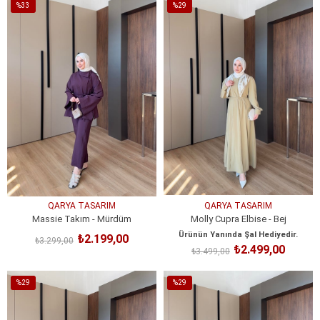
%33
%29
İndirim
İndirim
%33İndirim
%29İndirim
QARYA TASARIM
QARYA TASARIM
Massie Takım - Mürdüm
Molly Cupra Elbise - Bej
Ürünün Yanında Şal Hediyedir.
₺2.199,00
₺3.299,00
₺2.499,00
₺3.499,00
SEPETE EKLE
SEPETE EKLE
%29
%29
İndirim
İndirim
%29İndirim
%29İndirim