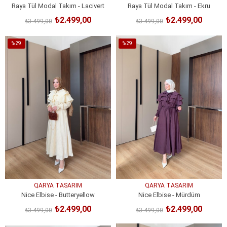
Raya Tül Modal Takım - Lacivert
Raya Tül Modal Takım - Ekru
₺2.499,00
₺2.499,00
₺3.499,00
₺3.499,00
SEPETE EKLE
SEPETE EKLE
%29
%29
İndirim
İndirim
%29İndirim
%29İndirim
QARYA TASARIM
QARYA TASARIM
Nice Elbise - Butteryellow
Nice Elbise - Mürdüm
₺2.499,00
₺2.499,00
₺3.499,00
₺3.499,00
SEPETE EKLE
SEPETE EKLE