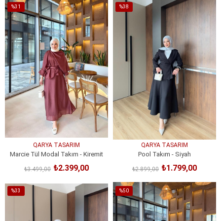
%31
%38
İndirim
İndirim
%31İndirim
%38İndirim
QARYA TASARIM
QARYA TASARIM
Marcie Tül Modal Takım - Kiremit
Pool Takım - Siyah
₺2.399,00
₺1.799,00
₺3.499,00
₺2.899,00
SEPETE EKLE
SEPETE EKLE
%33
%50
İndirim
İndirim
%33İndirim
%50İndirim