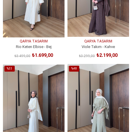
QARYA TASARIM
QARYA TASARIM
Rio Keten Elbise - Bej
Viole Takım - Kahve
₺1.699,00
₺2.199,00
₺3.499,00
₺3.299,00
SEPETE EKLE
SEPETE EKLE
%33
%48
İndirim
İndirim
%33İndirim
%48İndirim