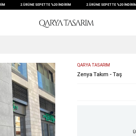
İM
2.ÜRÜNE SEPETTE %20 İNDİRİM
2.ÜRÜNE SEPETTE %20 İNDİRİM
QARYA TASARIM
Zenya Takım - Taş
Ü