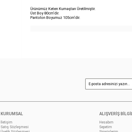
Ürünümüz Keten Kumaştan Üretilmiştir.
Üst Boy 80cm'dir.
Pantolon Boyumuz 105cm'dir.
KURUMSAL
ALIŞVERİŞ BİLGİ
İletişim
Hesabım
Satış Sözleşmesi
Sepetim
Üyelik Sözleşmesi
Siparişlerim