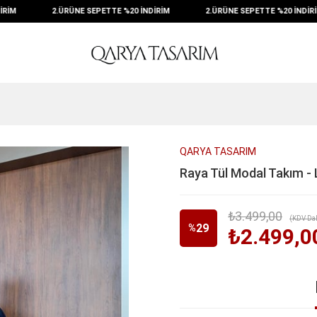
İM
2.ÜRÜNE SEPETTE %20 İNDİRİM
2.ÜRÜNE SEPETTE %20 İNDİRİM
QARYA TASARIM
Raya Tül Modal Takım - 
₺3.499,00
(KDV Dah
29
%
₺2.499,0
İndirim