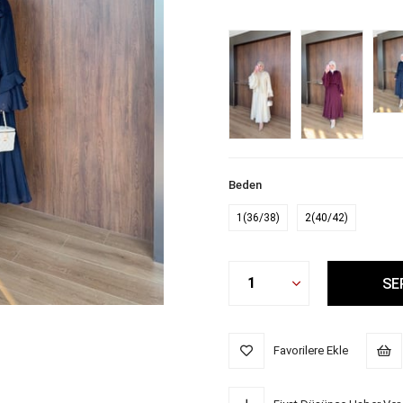
Beden
1(36/38)
2(40/42)
Favorilere Ekle