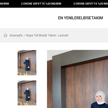
İRİM
2.ÜRÜNE SEPETTE %20 İNDİRİM
2.ÜRÜNE SEPETTE %20 İNDİR
EN YENİLER
ELBİSE
TAKIM
Anasayfa
Raya Tül Modal Takım - Lacivert