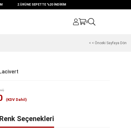
2.ÜRÜNE SEPETTE %20 İNDİRİM
0
< < Önceki Sayfaya Dön
Lacivert
il)
0
(KDV Dahil)
Renk Seçenekleri