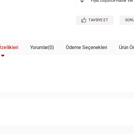
Fiyat Düşünce Haber Ver
TAVSIYE ET
SORU
zellikleri
Yorumlar
(0)
Ödeme Seçenekleri
Ürün Ön