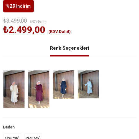
29
%
İndirim
₺3.499,00
(KDV Dahil)
₺2.499,00
(KDV Dahil)
Renk Seçenekleri
Beden
1(36/38)
2(40/42)