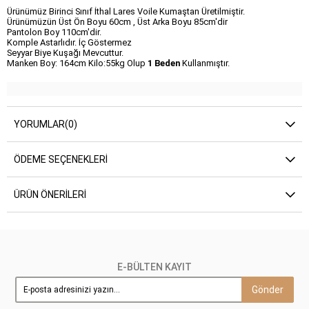
Ürünümüz Birinci Sınıf İthal Lares Voile Kumaştan Üretilmiştir.
Ürünümüzün Üst Ön Boyu 60cm , Üst Arka Boyu 85cm'dir
Pantolon Boy 110cm'dir.
Komple Astarlıdır. İç Göstermez
Seyyar Biye Kuşağı Mevcuttur.
Manken Boy: 164cm Kilo:55kg Olup
1 Beden
Kullanmıştır.
YORUMLAR
(0)
ÖDEME SEÇENEKLERI
ÜRÜN ÖNERILERI
E-BÜLTEN KAYIT
Gönder