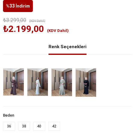
33
%
İndirim
₺3.299,00
(KDV Dahil)
₺2.199,00
(KDV Dahil)
Renk Seçenekleri
Beden
36
38
40
42