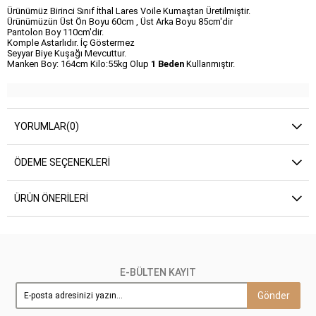
Ürünümüz Birinci Sınıf İthal Lares Voile Kumaştan Üretilmiştir.
Ürünümüzün Üst Ön Boyu 60cm , Üst Arka Boyu 85cm'dir
Pantolon Boy 110cm'dir.
Komple Astarlıdır. İç Göstermez
Seyyar Biye Kuşağı Mevcuttur.
Manken Boy: 164cm Kilo:55kg Olup
1 Beden
Kullanmıştır.
YORUMLAR
(0)
ÖDEME SEÇENEKLERI
ÜRÜN ÖNERILERI
E-BÜLTEN KAYIT
Gönder