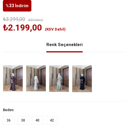
33
%
İndirim
₺3.299,00
(KDV Dahil)
₺2.199,00
(KDV Dahil)
Renk Seçenekleri
Beden
36
38
40
42